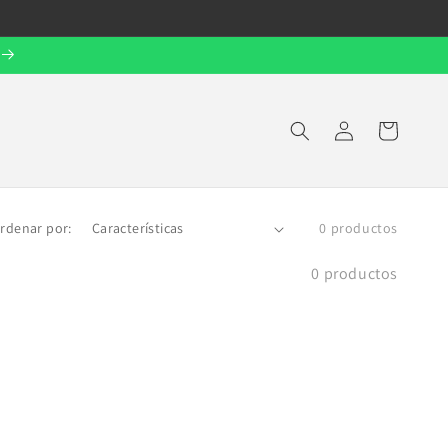
Iniciar
Carrito
sesión
rdenar por:
0 productos
0 productos