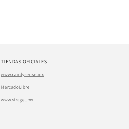
TIENDAS OFICIALES
www.candysense.mx
MercadoLibre
www.viragel.mx