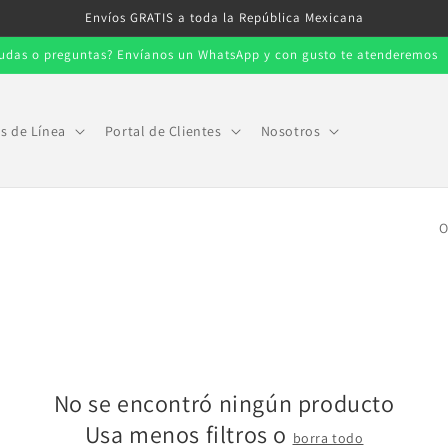
Envíos GRATIS a toda la República Mexicana
udas o preguntas? Envíanos un WhatsApp y con gusto te atenderemos
s de Línea
Portal de Clientes
Nosotros
O
No se encontró ningún producto
Usa menos filtros o
borra todo